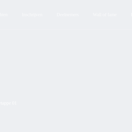
hten
Inschrijven
Deelnemers
Wall of fame
etappe 01