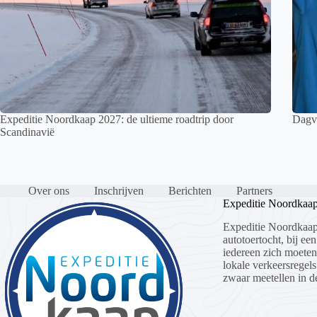
Expeditie Noordkaap 2027: de ultieme roadtrip door
Dagve
Scandinavië
Over ons
Inschrijven
Berichten
Partners
Expeditie Noordkaa
Expeditie Noordkaap
autotoertocht, bij een
iedereen zich moete
lokale verkeersregels
zwaar meetellen in de