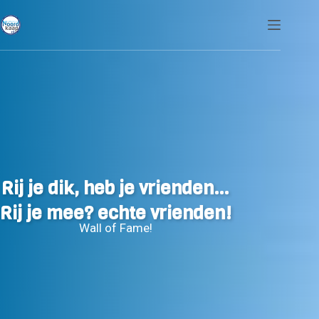
Ga
naar
de
inhoud
Rij je dik, heb je vrienden…
Rij je mee? echte vrienden!
Wall of Fame!