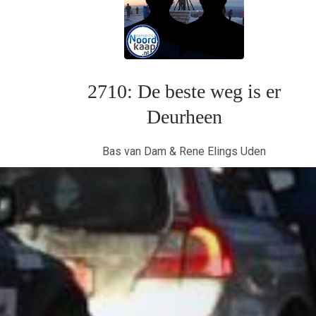
2710: De beste weg is er
Deurheen
Bas van Dam & Rene Elings Uden
Om Expeditie Noordkaap zo goed mogelijk te volgen zullen alle teams 
de Expeditie. Daarnaast zal de organisatie zoveel mogelijk berichten 