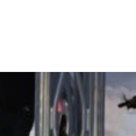
nen thuisblijvers het gewenste team 24 uur per dag volgen gedurende
er Expeditie Noordkaap,
klik hier