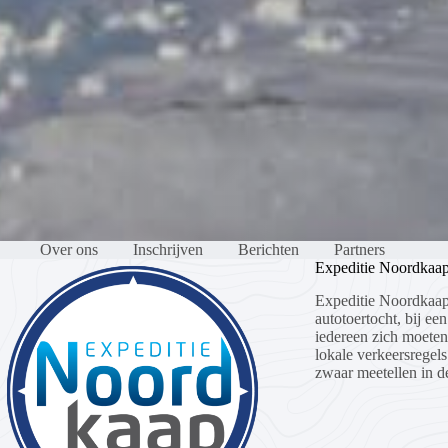
Over ons
Inschrijven
Berichten
Partners
Expeditie Noordkaa
Expeditie Noordkaap
autotoertocht, bij een
iedereen zich moete
lokale verkeersregels
zwaar meetellen in de