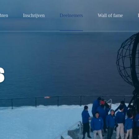
hten
Inschrijven
Deelnemers
Wall of fame
s