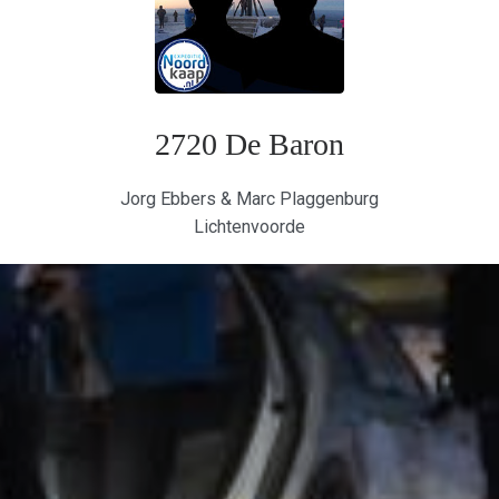
2720 De Baron
Jorg Ebbers & Marc Plaggenburg
Lichtenvoorde
worden uitgerust met een “track ’n trace” systeem. Op dit systeem kun
en media tijdens de toertocht namens de teams plaatsen. Meer weten ov