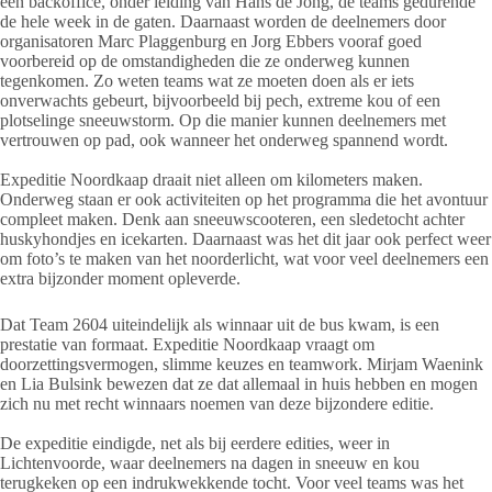
een backoffice, onder leiding van Hans de Jong, de teams gedurende
de hele week in de gaten. Daarnaast worden de deelnemers door
organisatoren Marc Plaggenburg en Jorg Ebbers vooraf goed
voorbereid op de omstandigheden die ze onderweg kunnen
tegenkomen. Zo weten teams wat ze moeten doen als er iets
onverwachts gebeurt, bijvoorbeeld bij pech, extreme kou of een
plotselinge sneeuwstorm. Op die manier kunnen deelnemers met
vertrouwen op pad, ook wanneer het onderweg spannend wordt.
Expeditie Noordkaap draait niet alleen om kilometers maken.
Onderweg staan er ook activiteiten op het programma die het avontuur
compleet maken. Denk aan sneeuwscooteren, een sledetocht achter
huskyhondjes en icekarten. Daarnaast was het dit jaar ook perfect weer
om foto’s te maken van het noorderlicht, wat voor veel deelnemers een
extra bijzonder moment opleverde.
Dat Team 2604 uiteindelijk als winnaar uit de bus kwam, is een
prestatie van formaat. Expeditie Noordkaap vraagt om
doorzettingsvermogen, slimme keuzes en teamwork. Mirjam Waenink
en Lia Bulsink bewezen dat ze dat allemaal in huis hebben en mogen
zich nu met recht winnaars noemen van deze bijzondere editie.
De expeditie eindigde, net als bij eerdere edities, weer in
Lichtenvoorde, waar deelnemers na dagen in sneeuw en kou
terugkeken op een indrukwekkende tocht. Voor veel teams was het