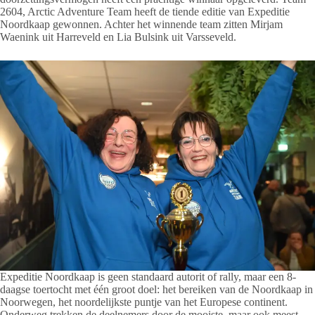
2604, Arctic Adventure Team heeft de tiende editie van Expeditie
Noordkaap gewonnen. Achter het winnende team zitten Mirjam
Waenink uit Harreveld en Lia Bulsink uit Varsseveld.
Expeditie Noordkaap is geen standaard autorit of rally, maar een 8-
daagse toertocht met één groot doel: het bereiken van de Noordkaap in
Noorwegen, het noordelijkste puntje van het Europese continent.
Onderweg trekken de deelnemers door de mooiste, maar ook meest