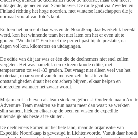
uitdagende, gebieden van Scandinavië. De route gaat via Zweden en
Finland richting het hoge noorden, met winterse landschappen die je
normaal vooral van foto’s kent.
En toen het moment daar was en de Noordkaap daadwerkelijk bereikt
werd, kon het winnende team het niet laten om het er even uit te
gooien: “We did it!” Een kreet die perfect past bij de prestatie, na
dagen vol kou, kilometers en uitdagingen.
De editie van dit jaar was er één die de deelnemers niet snel zullen
vergeten. Het was namelijk een extreem koude editie, met
temperaturen tot wel -33 graden. Dat vraagt niet alleen veel van het
materiaal, maar vooral van de mensen zelf. Juist in zulke
omstandigheden draait het om scherp blijven, elkaar helpen en
doorzetten wanneer het zwaar wordt.
Mirjam en Lia bleven als team sterk en gefocust. Onder de naam Arctic
Adventure Team maakten ze hun naam meer dan waar: ze werkten
slim samen, hielden elkaar op de been en wisten de expeditie
uiteindelijk als beste af te sluiten.
De deelnemers komen uit het hele land, maar de organisatie van
Expeditie Noordkaap is gevestigd in Lichtenvoorde. Vanuit daar houdt