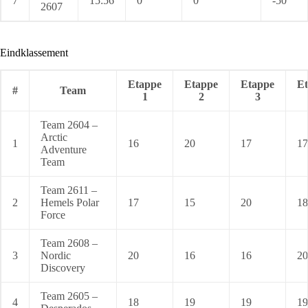
7
15:56
0
0
-50
2607
Eindklassement
Etappe
Etappe
Etappe
E
#
Team
1
2
3
Team 2604 –
Arctic
1
16
20
17
17
Adventure
Team
Team 2611 –
2
Hemels Polar
17
15
20
18
Force
Team 2608 –
3
Nordic
20
16
16
20
Discovery
Team 2605 –
4
18
19
19
19