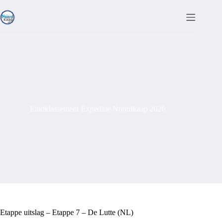
Ga
naar
de
inhoud
Eindklassement Expeditie Noordkaap 2026
Etappe uitslag – Etappe 7 – De Lutte (NL)