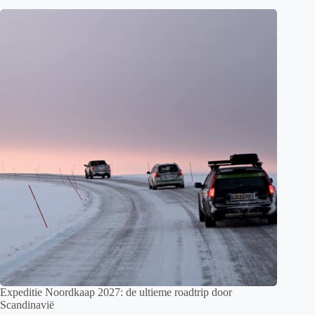
Expeditie Noordkaap 2027: de ultieme roadtrip door
Scandinavië