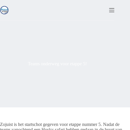
Ga
naar
de
inhoud
Teams onderweg voor etappe 5!
Zojuist is het startschot gegeven voor etappe nummer 5. Nadat de
teams vanochtend een Husky safari hebben gedaan in de buurt van