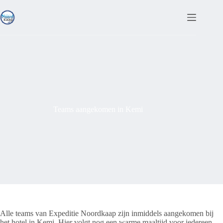
Ga
naar
de
inhoud
Teams aangekomen in Kemi
Alle teams van Expeditie Noordkaap zijn inmiddels aangekomen bij
het hotel in Kemi. Hier volgt nog een warme maaltijd voor iedereen.