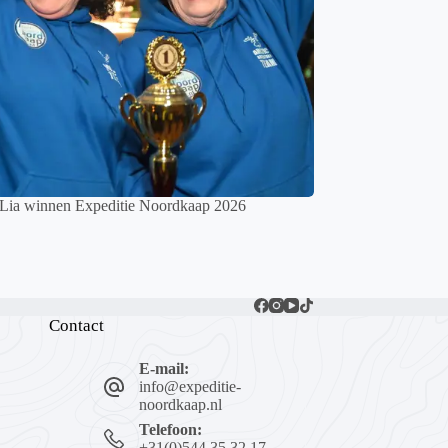
 Lia winnen Expeditie Noordkaap 2026
Contact
E-mail:
info@expeditie-
noordkaap.nl
Telefoon:
+31(0)544 35 32 17