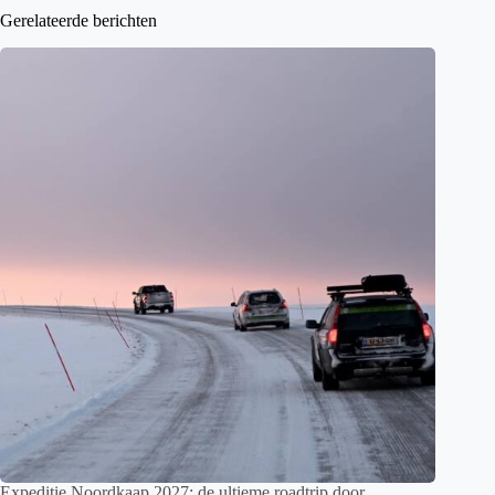
Gerelateerde berichten
Expeditie Noordkaap 2027: de ultieme roadtrip door