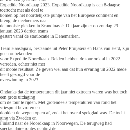
Expeditie Noordkaap 2023. Expeditie Noordkaap is een 8-daagse
toertocht met als doel te
komen op het noordelijkste puntje van het Europese continent en
brengt de deelnemers naar
de mooiste plekken in Scandinavië. Dit jaar zijn er op zondag 29
januari 2023 dertien teams
gestart vanaf de startlocatie in Denemarken.
Team Haastajia’s, bestaande uit Peter Pruijssers en Hans van Eerd, zijn
geen onbekenden
voor Expeditie Noordkaap. Beiden hebben de tour ook al in 2022
verreden, echter niet met
dit mooie resultaat. Ze geven wel aan dat hun ervaring uit 2022 mede
heeft gezorgd voor de
overwinning in 2023.
Ondanks dat de temperaturen dit jaar niet extreem waren was het toch
een grote uitdaging
om de tour te rijden. Met grotendeels temperaturen van rond het
vriespunt bevroren en
dooiden de wegen op en af, zodat het overal spekglad was. De tocht
ging via Zweden en
Finland naar de Noordkaap in Noorwegen. De terugweg had
spectaculaire routes richting de