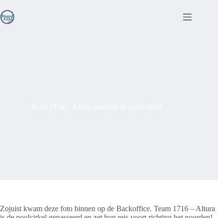
Ga
naar
de
inhoud
Team 1716 – Altura passeert de poolcirkel!
Zojuist kwam deze foto binnen op de Backoffice. Team 1716 – Altura
is de poolcirkel gepasseerd en zet hun reis voort richting het noorden!