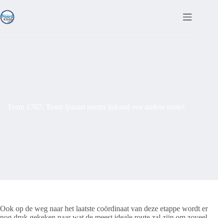
Ga
naar
de
inhoud
Team 1707: Team Ijstaart neemt ijskoud een andere route!
Ook op de weg naar het laatste coördinaat van deze etappe wordt er
nog druk gekeken naar wat de meest ideale route zal zijn om zoveel