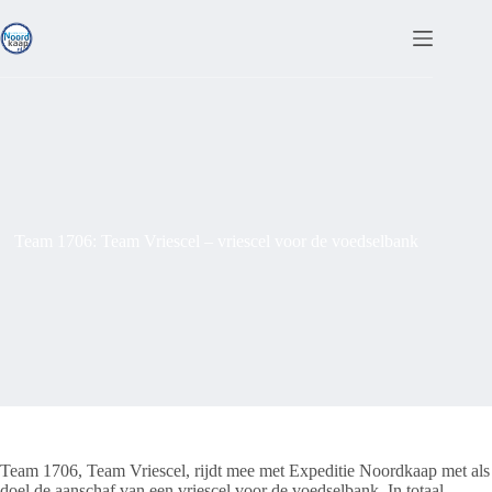
Ga
naar
de
inhoud
Team 1706: Team Vriescel – vriescel voor de voedselbank
Team 1706, Team Vriescel, rijdt mee met Expeditie Noordkaap met als
doel de aanschaf van een vriescel voor de voedselbank. In totaal