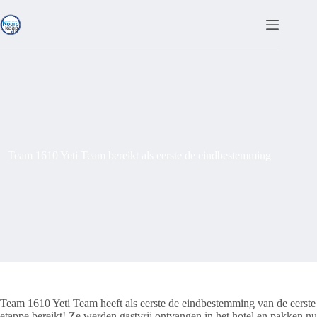
Ga
naar
de
inhoud
Team 1610 Yeti Team bereikt als eerste de eindbestemming
Team 1610 Yeti Team heeft als eerste de eindbestemming van de eerste
etappe bereikt! Ze werden gastvrij ontvangen in het hotel en pakken nu