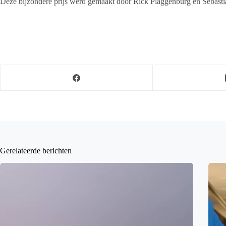
Deze bijzondere prijs werd gemaakt door Rick Plaggenburg en Sebast
Gerelateerde berichten