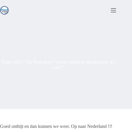
Ga
naar
de
inhoud
Team 1607: The Pool-Boys “Goed ontbijt en dan kunnen we
weer!”
Goed ontbijt en dan kunnen we weer. Op naar Nederland !!!