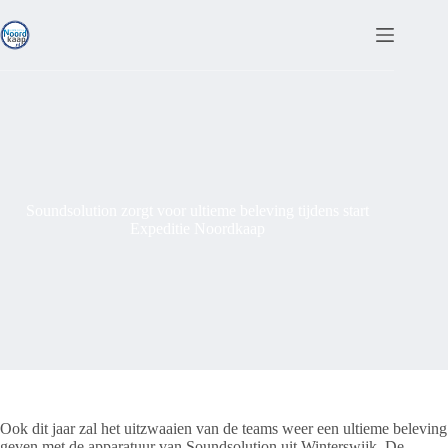
Ga
naar
de
inhoud
Soundsolution zorgt voor ultieme beleving tijdens start
Expeditie Noordkaap
Ook dit jaar zal het uitzwaaien van de teams weer een ultieme beleving
geven met de apparatuur van
Soundsolution
uit Winterswijk. De