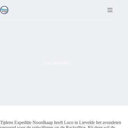
Ga
naar
de
inhoud
Loco bedankt!
Tijdens Expeditie Noordkaap heeft Loco in Lievelde het avondeten
verzorgd voor de vrijwilligers op de Backoffice. Bij deze wil de