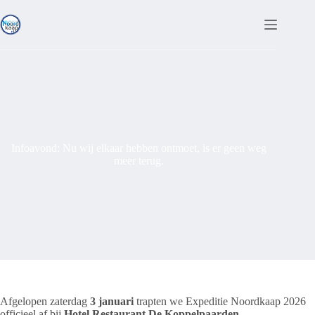
Ga
naar
de
inhoud
Infoavond: Nu wij elkaar hebben ontmoet, is er geen weg
meer terug.
Afgelopen zaterdag
3 januari
trapten we Expeditie Noordkaap 2026
officieel af bij
Hotel Restaurant De Koppelpaarden
.