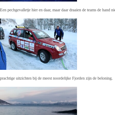
Een pechgevalletje hier en daar, maar daar draaien de teams de hand n
prachtige uitzichten bij de meest noordelijke Fjorden zijn de beloning.