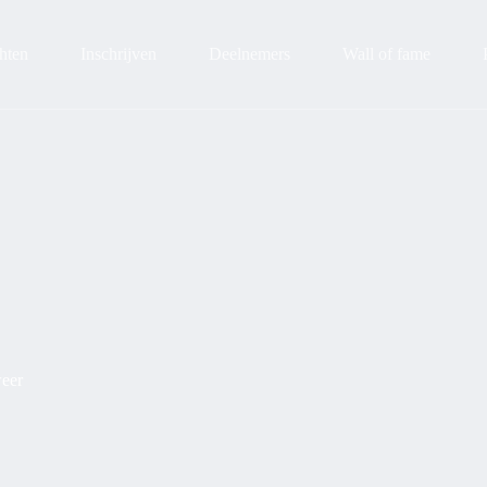
hten
Inschrijven
Deelnemers
Wall of fame
weer