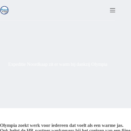
Ga
naar
de
inhoud
Expeditie Noordkaap zit er warm bij dankzij Olympia
Olympia zoekt werk voor iedereen dat voelt als een warme jas.
Ook helpt de HR-partner werkgevers bij het creëren van een fijne