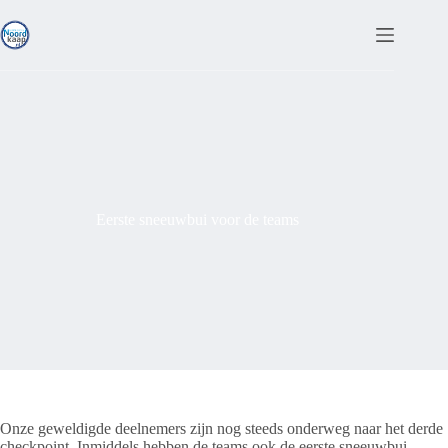
Ga
naar
de
inhoud
Eerste sneeuwbui voor de teams
Onze geweldigde deelnemers zijn nog steeds onderweg naar het derde
checkpoint. Inmiddels hebben de teams ook de eerste sneeuwbui