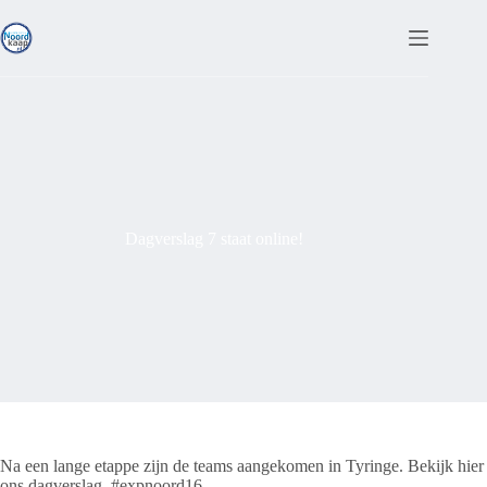
Ga
naar
de
inhoud
Dagverslag 7 staat online!
Na een lange etappe zijn de teams aangekomen in Tyringe. Bekijk hier
ons dagverslag. #expnoord16