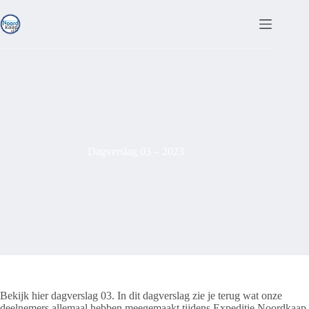
Ga
naar
de
inhoud
Dagverslag 03 – 2023
Bekijk hier dagverslag 03. In dit dagverslag zie je terug wat onze
deelnemers allemaal hebben meegemaakt tijdens Expeditie Noordkaap