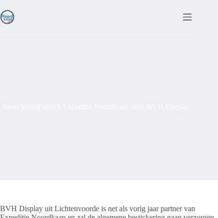
Ga
naar
de
inhoud
Bestickering auto’s Expeditie Noordkaap door BVH Display
BVH Display uit Lichtenvoorde is net als vorig jaar partner van
Expeditie Noordkaap en zal de algemene bestickering gaan verzorgen