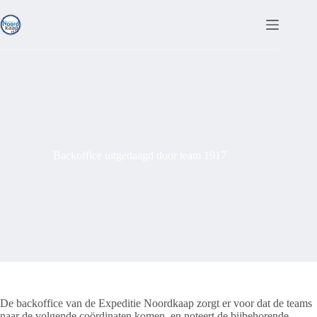
Ga
naar
de
inhoud
Backoffice uitgedaagd door team 1917
De backoffice van de Expeditie Noordkaap zorgt er voor dat de teams
naar de volgende coördinaten komen, en noteert de bijbehorende