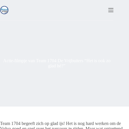
Ga
naar
de
inhoud
Actie-filmpje van Team 1704 De Vrijbuiters “Het is ook zo
glad hé?”
Team 1704 begeeft zich op glad ijs! Het is nog hard werken om de
Volvo goed en snel over het parcours te rijden. Maar wat ontzettend