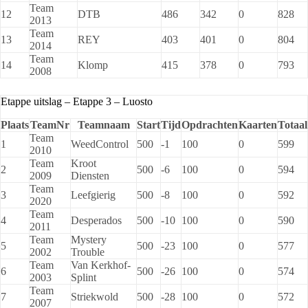
Team
12
DTB
486
342
0
828
2013
Team
13
REY
403
401
0
804
2014
Team
14
Klomp
415
378
0
793
2008
Etappe uitslag – Etappe 3 – Luosto
Plaats
TeamNr
Teamnaam
Start
Tijd
Opdrachten
Kaarten
Totaal
Team
1
WeedControl
500
-1
100
0
599
2010
Team
Kroot
2
500
-6
100
0
594
2009
Diensten
Team
3
Leefgierig
500
-8
100
0
592
2020
Team
4
Desperados
500
-10
100
0
590
2011
Team
Mystery
5
500
-23
100
0
577
2002
Trouble
Team
Van Kerkhof-
6
500
-26
100
0
574
2003
Splint
Team
7
Striekwold
500
-28
100
0
572
2007