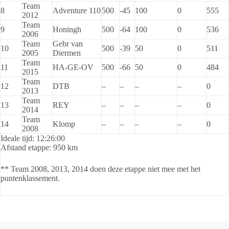
Team
8
Adventure 110
500
-45
100
0
555
2012
Team
9
Honingh
500
-64
100
0
536
2006
Team
Gebr van
10
500
-39
50
0
511
2005
Diermen
Team
11
HA-GE-OV
500
-66
50
0
484
2015
Team
12
DTB
–
–
–
–
0
2013
Team
13
REY
–
–
–
–
0
2014
Team
14
Klomp
–
–
–
–
0
2008
Ideale tijd: 12:26:00
Afstand etappe: 950 km
** Team 2008, 2013, 2014 doen deze etappe niet mee met het
puntenklassement.