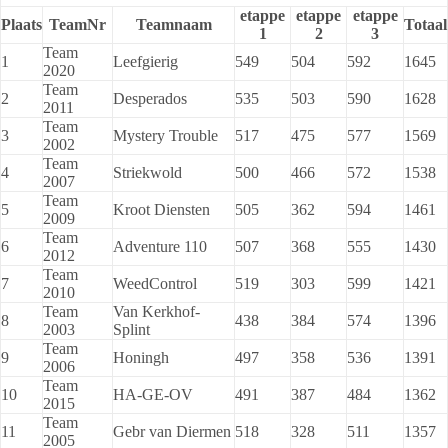
etappe
etappe
etappe
Plaats
TeamNr
Teamnaam
Totaal
1
2
3
Team
1
Leefgierig
549
504
592
1645
2020
Team
2
Desperados
535
503
590
1628
2011
Team
3
Mystery Trouble
517
475
577
1569
2002
Team
4
Striekwold
500
466
572
1538
2007
Team
5
Kroot Diensten
505
362
594
1461
2009
Team
6
Adventure 110
507
368
555
1430
2012
Team
7
WeedControl
519
303
599
1421
2010
Team
Van Kerkhof-
8
438
384
574
1396
2003
Splint
Team
9
Honingh
497
358
536
1391
2006
Team
10
HA-GE-OV
491
387
484
1362
2015
Team
11
Gebr van Diermen
518
328
511
1357
2005