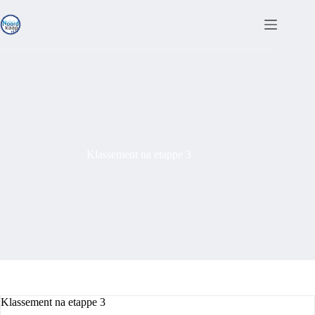
Ga
naar
de
inhoud
Klassement na etappe 3
Klassement na etappe 3