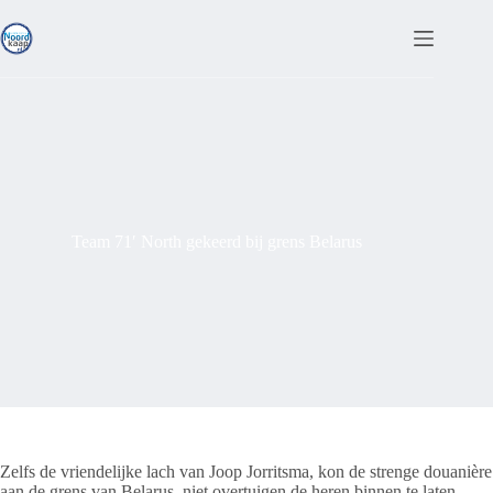
Ga
naar
de
inhoud
Team 71′ North gekeerd bij grens Belarus
Zelfs de vriendelijke lach van Joop Jorritsma, kon de strenge douanière
aan de grens van Belarus, niet overtuigen de heren binnen te laten.