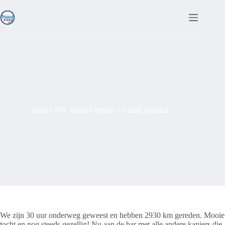
Ga
naar
de
inhoud
Team 1706: Team Vriescel – Finish bereikt!
We zijn 30 uur onderweg geweest en hebben 2930 km gereden. Mooie
tocht en nog steeds gezellig! Nu aan de bar met alle andere kanjers die