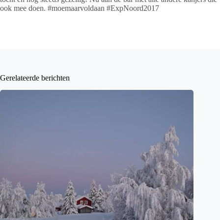
ook mee doen.
#
moemaarvoldaan
#
ExpNoord2017
Gerelateerde berichten