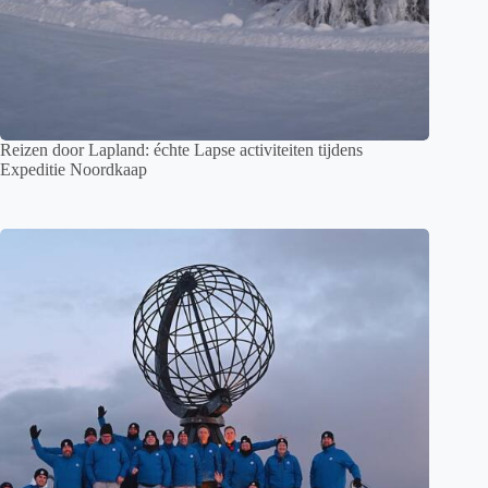
Reizen door Lapland: échte Lapse activiteiten tijdens
Expeditie Noordkaap