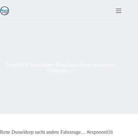
Ga
naar
de
inhoud
Team 1604: Dusseldorp “Rene Dusseldorp sucht andere
Fahrzeuge…”
Rene Dusseldorp sucht andere Fahrzeuge… #expnoord16