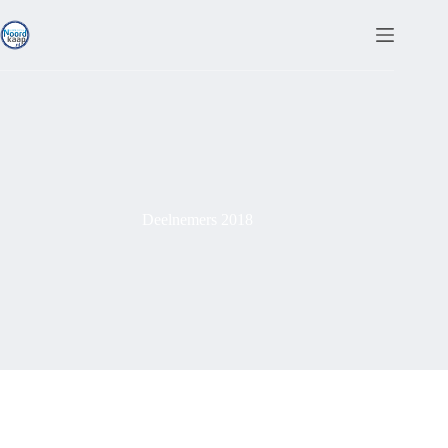
Ga
naar
de
inhoud
Deelnemers 2018