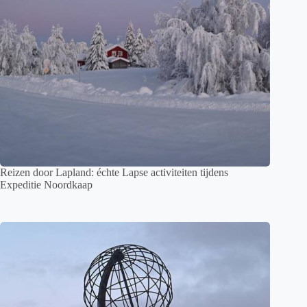
Reizen door Lapland: échte Lapse activiteiten tijdens
Expeditie Noordkaap