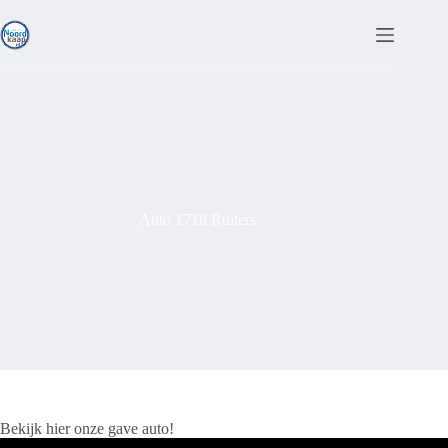
Ga
naar
de
inhoud
Auto 1718 Ruiters
Bekijk hier onze gave auto!