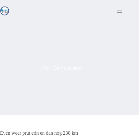
Ga
naar
de
inhoud
1704, De Vrijbuiters:
Even weer prut erin en dan nog 230 km